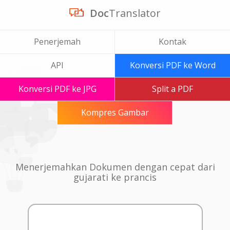
Doc
Translator
Penerjemah
Kontak
API
Konversi PDF ke Word
Konversi PDF ke JPG
Split a PDF
Kompres Gambar
Menerjemahkan Dokumen dengan cepat dari
gujarati ke prancis