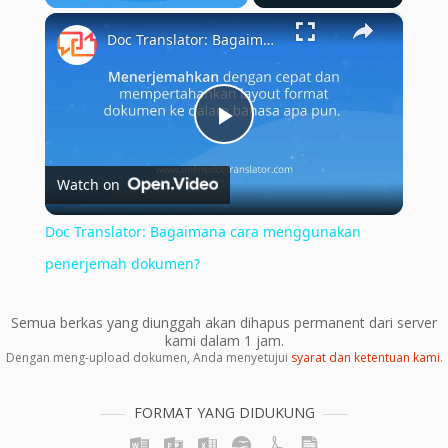
×
Play
Unmute
Fullscreen
Doc Translator: Bagaimana cara menggunakan penerjemah dokumen?
Play
Watch on
Video
Doc Translator: Bagaimana cara menggunakan
penerjemah dokumen?
Semua berkas yang diunggah akan dihapus permanent dari server
kami dalam 1 jam.
Dengan meng-upload dokumen, Anda menyetujui
syarat dan ketentuan kami
.
FORMAT YANG DIDUKUNG