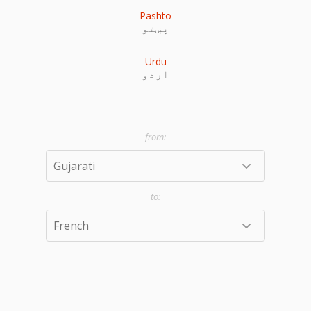
Pashto
پښتو
Urdu
اردو