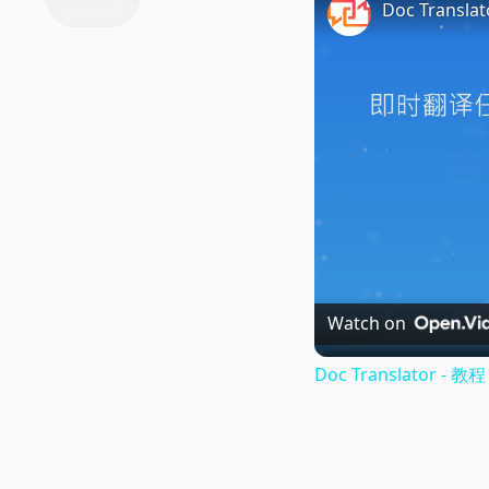
Doc Translat
Watch on
Doc Translator - 教程 