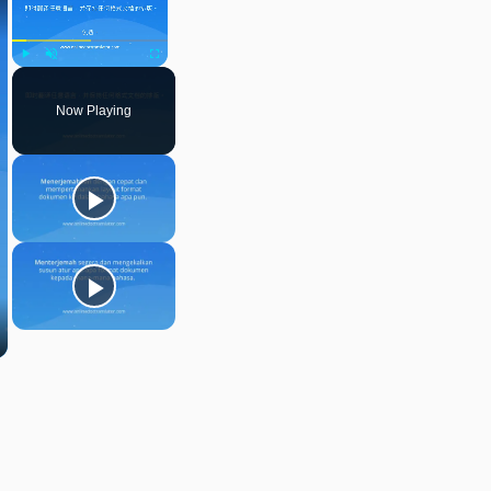
Play
Unmute
Fullscreen
Now Playing