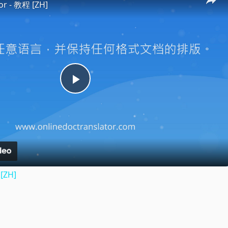
or - 教程 [ZH]
Play
Video
[ZH]