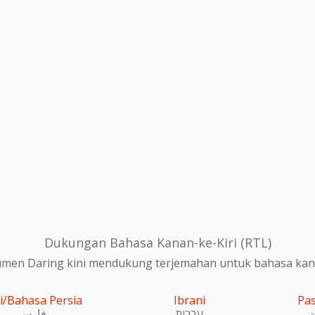
Dukungan Bahasa Kanan-ke-Kiri (RTL)
en Daring kini mendukung terjemahan untuk bahasa kanan
i/Bahasa Persia
Ibrani
Pa
و
עִברִית
فارسی