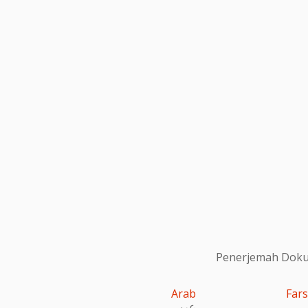
Penerjemah Dokum
Arab
Fars
عربى