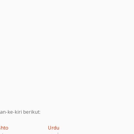
-ke-kiri berikut:
shto
Urdu
اردو
پښت