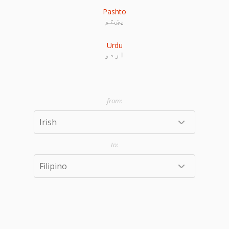
Pashto
پښتو
Urdu
اردو