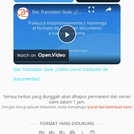
×
Play
Unmute
Fullscreen
Doc Translator Guía: ¿Cómo uso el traductor de documentos?
Play
Watch on
Video
Doc Translator Guía: ¿Cómo uso el traductor de
documentos?
Semua berkas yang diunggah akan dihapus permanent dari server
kami dalam 1 jam.
Dengan meng-upload dokumen, Anda menyetujui
syarat dan ketentuan kami
.
FORMAT YANG DIDUKUNG