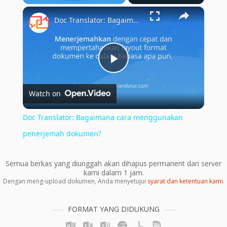
×
Play
Unmute
Fullscreen
Doc Translator: Bagaimana cara menggunakan penerjemah dokumen?
Play
Watch on
Video
Doc Translator: Bagaimana cara menggunakan
penerjemah dokumen?
Semua berkas yang diunggah akan dihapus permanent dari server
kami dalam 1 jam.
Dengan meng-upload dokumen, Anda menyetujui
syarat dan ketentuan kami
.
FORMAT YANG DIDUKUNG