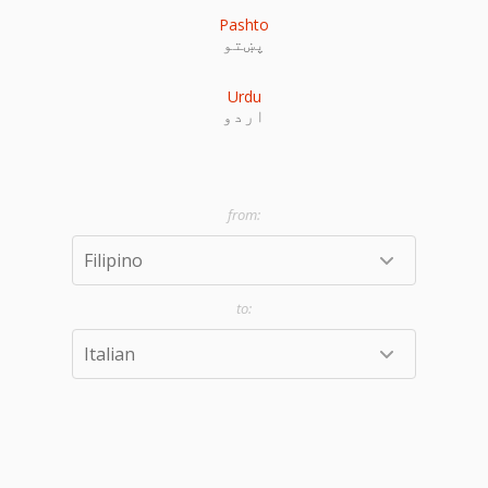
Pashto
پښتو
Urdu
اردو