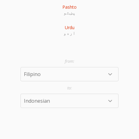
Pashto
پښتو
Urdu
اردو