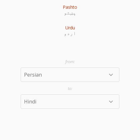
Pashto
پښتو
Urdu
اردو