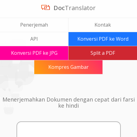
Doc
Translator
Penerjemah
Kontak
API
Konversi PDF ke Word
Konversi PDF ke JPG
Split a PDF
Kompres Gambar
Menerjemahkan Dokumen dengan cepat dari farsi
ke hindi