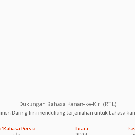
Dukungan Bahasa Kanan-ke-Kiri (RTL)
en Daring kini mendukung terjemahan untuk bahasa kanan
i/Bahasa Persia
Ibrani
Pa
و
עִברִית
فارسی