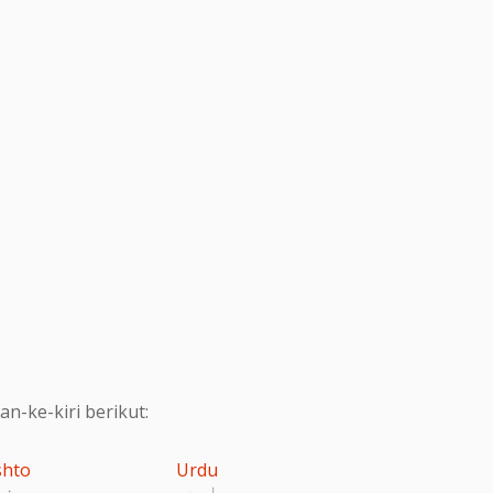
-ke-kiri berikut:
shto
Urdu
اردو
پښت