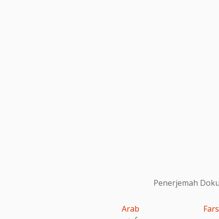
Penerjemah Dokum
Arab
Fars
عربى