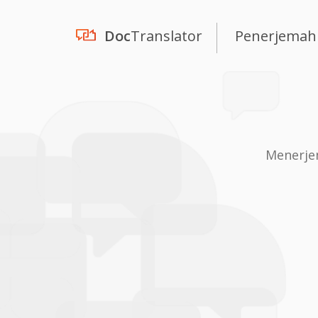
Doc
Translator
Penerjemah
Menerje