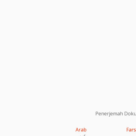
Penerjemah Dokum
Arab
Fars
عربى