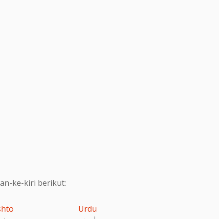
-ke-kiri berikut:
shto
Urdu
اردو
پښت