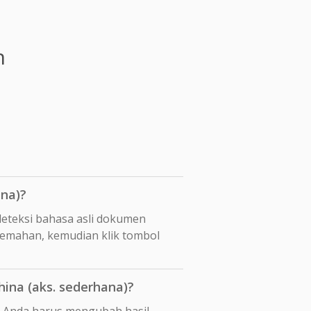
n
na)?
eteksi bahasa asli dokumen
rjemahan, kemudian klik tombol
ina (aks. sederhana)?
pi Anda harus mengubah hasil