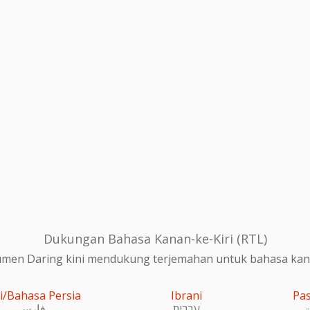
Dukungan Bahasa Kanan-ke-Kiri (RTL)
en Daring kini mendukung terjemahan untuk bahasa kanan
i/Bahasa Persia
Ibrani
Pa
و
עִברִית
فارسی