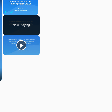
Play
Unmute
Fullscreen
Now Playing