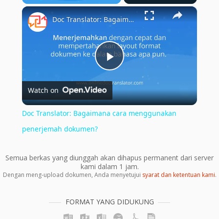
×
Play
Unmute
Fullscreen
Doc Translator: Bagaimana cara menggunakan penerjemah dokumen?
Play
Watch on
Video
Doc Translator: Bagaimana cara menggunakan
penerjemah dokumen?
Semua berkas yang diunggah akan dihapus permanent dari server
kami dalam 1 jam.
Dengan meng-upload dokumen, Anda menyetujui
syarat dan ketentuan kami
.
FORMAT YANG DIDUKUNG