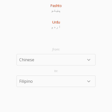
Pashto
پښتو
Urdu
اردو