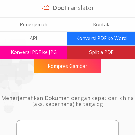
Doc
Translator
Penerjemah
Kontak
API
Konversi PDF ke Word
Konversi PDF ke JPG
Split a PDF
Kompres Gambar
Menerjemahkan Dokumen dengan cepat dari china
(aks. sederhana) ke tagalog