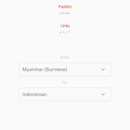
Pashto
پښتو
Urdu
اردو