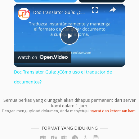
×
Play
Unmute
Fullscreen
Doc Translator Guía: ¿Cómo uso el traductor de documentos?
Play
Watch on
Video
Doc Translator Guía: ¿Cómo uso el traductor de
documentos?
Semua berkas yang diunggah akan dihapus permanent dari server
kami dalam 1 jam.
Dengan meng-upload dokumen, Anda menyetujui
syarat dan ketentuan kami
.
FORMAT YANG DIDUKUNG