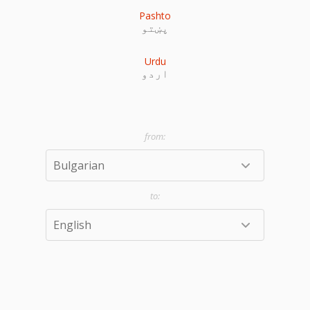
Pashto
پښتو
Urdu
اردو