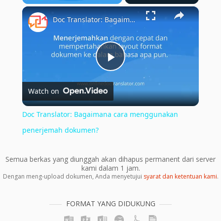
×
Play
Unmute
Fullscreen
Doc Translator: Bagaimana cara menggunakan penerjemah dokumen?
Play
Watch on
Video
Doc Translator: Bagaimana cara menggunakan
penerjemah dokumen?
Semua berkas yang diunggah akan dihapus permanent dari server
kami dalam 1 jam.
Dengan meng-upload dokumen, Anda menyetujui
syarat dan ketentuan kami
.
FORMAT YANG DIDUKUNG