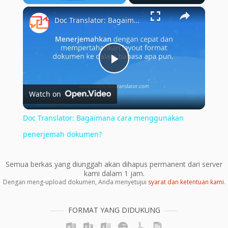
×
Play
Unmute
Fullscreen
Doc Translator: Bagaimana cara menggunakan penerjemah dokumen?
Play
Watch on
Video
Doc Translator: Bagaimana cara menggunakan
penerjemah dokumen?
Semua berkas yang diunggah akan dihapus permanent dari server
kami dalam 1 jam.
Dengan meng-upload dokumen, Anda menyetujui
syarat dan ketentuan kami
.
FORMAT YANG DIDUKUNG