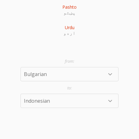
Pashto
پښتو
Urdu
اردو