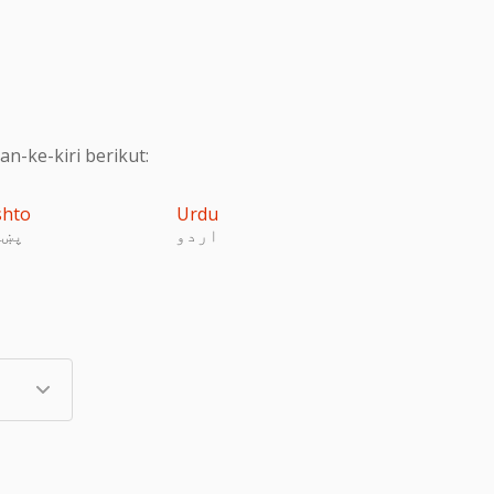
-ke-kiri berikut:
shto
Urdu
اردو
پښت