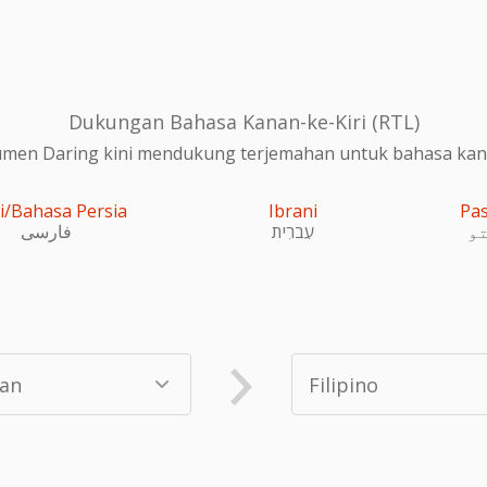
Dukungan Bahasa Kanan-ke-Kiri (RTL)
en Daring kini mendukung terjemahan untuk bahasa kanan
i/Bahasa Persia
Ibrani
Pa
و
עִברִית
فارسی