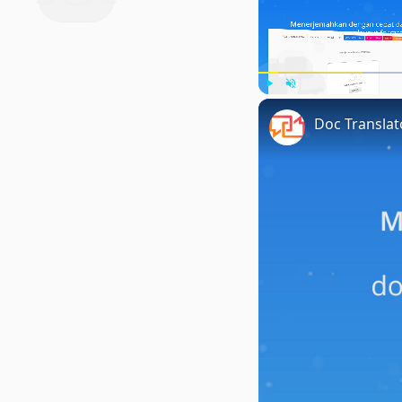
Play
Unmute
Doc Transla