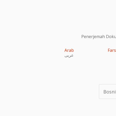
Penerjemah Dokum
Arab
Fars
عربى