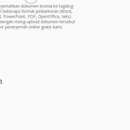
jemahkan dokumen bosnia ke tagalog
m beberapa format perkantoran (Word,
l, PowerPoint, PDF, OpenOffice, teks)
dengan meng-upload dokumen tersebut
ke penerjemah online gratis kami.
n