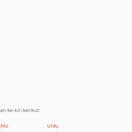
-ke-kiri berikut:
shto
Urdu
اردو
پښت