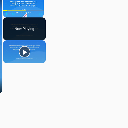
Play
Unmute
Fullscreen
Now Playing