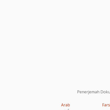
Penerjemah Dokum
Arab
Fars
عربى