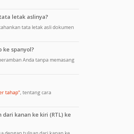
ta letak aslinya?
hankan tata letak asli dokumen
 ke spanyol?
i peramban Anda tanpa memasang
er tahap"
, tentang cara
ari kanan ke kiri (RTL) ke
a dengan tulisan dari kanan ke