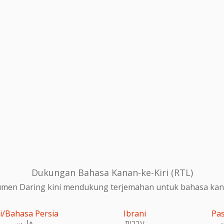
Dukungan Bahasa Kanan-ke-Kiri (RTL)
en Daring kini mendukung terjemahan untuk bahasa kanan
i/Bahasa Persia
Ibrani
Pa
و
עִברִית
فارسی