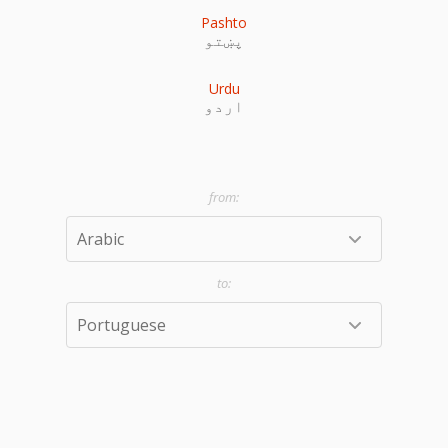
Pashto
پښتو
Urdu
اردو