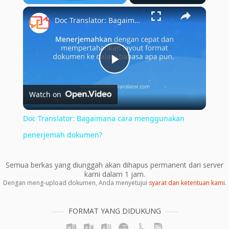
×
Play
Unmute
Fullscreen
Doc Translator: Bagaimana cara menggunakan penerjemah dokumen?
Play
Watch on
Video
Doc Translator: Bagaimana cara menggunakan
penerjemah dokumen?
Semua berkas yang diunggah akan dihapus permanent dari server
kami dalam 1 jam.
Dengan meng-upload dokumen, Anda menyetujui
syarat dan ketentuan kami
.
FORMAT YANG DIDUKUNG