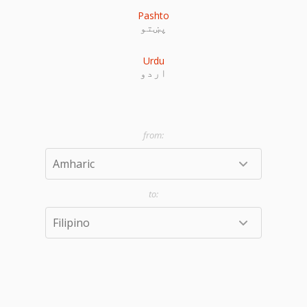
Pashto
پښتو
Urdu
اردو