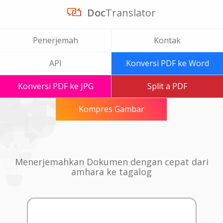
Doc
Translator
Penerjemah
Kontak
API
Konversi PDF ke Word
Konversi PDF ke JPG
Split a PDF
Kompres Gambar
Menerjemahkan Dokumen dengan cepat dari
amhara ke tagalog