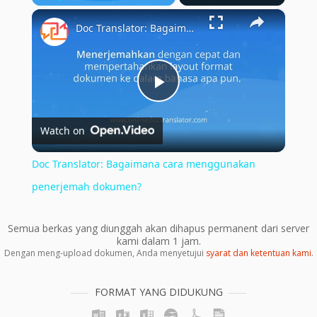
×
Play
Unmute
Fullscreen
Doc Translator: Bagaimana cara menggunakan penerjemah dokumen?
Play
Watch on
Video
Doc Translator: Bagaimana cara menggunakan
penerjemah dokumen?
Semua berkas yang diunggah akan dihapus permanent dari server
kami dalam 1 jam.
Dengan meng-upload dokumen, Anda menyetujui
syarat dan ketentuan kami
.
FORMAT YANG DIDUKUNG