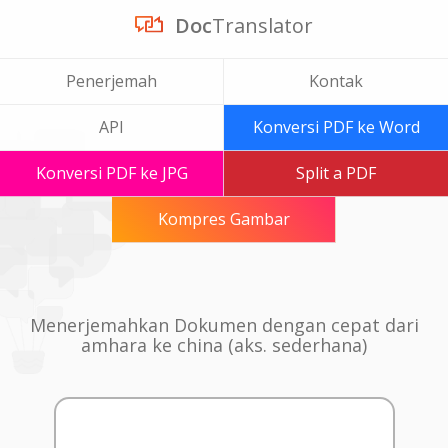
Doc
Translator
Penerjemah
Kontak
API
Konversi PDF ke Word
Konversi PDF ke JPG
Split a PDF
Kompres Gambar
Menerjemahkan Dokumen dengan cepat dari
amhara ke china (aks. sederhana)