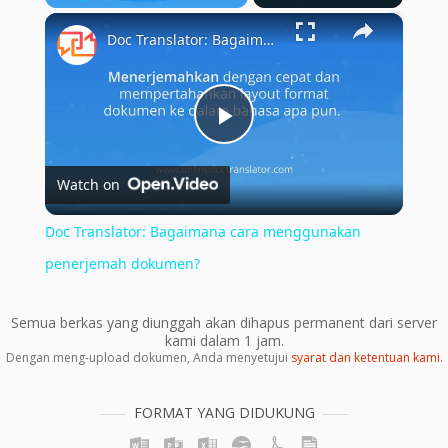
×
Play
Unmute
Fullscreen
Doc Translator: Bagaimana cara menggunakan penerjemah dokumen?
Play
Watch on
Video
Doc Translator: Bagaimana cara menggunakan
penerjemah dokumen?
Semua berkas yang diunggah akan dihapus permanent dari server
kami dalam 1 jam.
Dengan meng-upload dokumen, Anda menyetujui
syarat dan ketentuan kami
.
FORMAT YANG DIDUKUNG