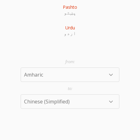
Pashto
پښتو
Urdu
اردو