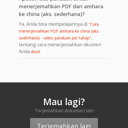
menerjemahkan PDF dari amhara
ke china (aks. sederhana)?
Ya, Anda bisa mempelajarinya di
"Cara
menerjemahkan PDF amhara ke china (aks.
,
sederhana) - video panduan per tahap"
tentang cara menerjemahkan dkumen
Anda
.
disini
Mau lagi?
Terjemahkan dokumen lain
Terjemahkan lagi