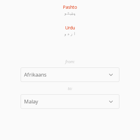
Pashto
پښتو
Urdu
اردو