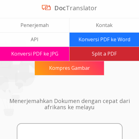
Doc
Translator
Penerjemah
Kontak
API
Konversi PDF ke Word
Konversi PDF ke JPG
Split a PDF
Kompres Gambar
Menerjemahkan Dokumen dengan cepat dari
afrikans ke melayu