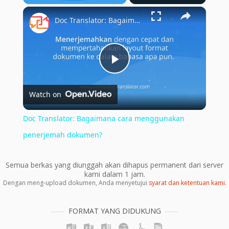
×
Play
Unmute
Fullscreen
Doc Translator: Bagaimana cara menggunakan penerjemah dokumen?
Play
Watch on
Video
Doc Translator: Bagaimana cara menggunakan
penerjemah dokumen?
Semua berkas yang diunggah akan dihapus permanent dari server
kami dalam 1 jam.
Dengan meng-upload dokumen, Anda menyetujui
syarat dan ketentuan kami
.
FORMAT YANG DIDUKUNG