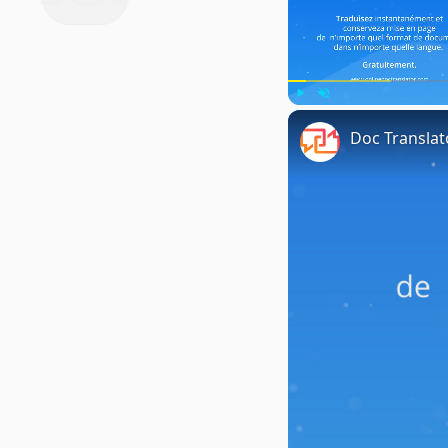
Play
Unmute
Doc Translat