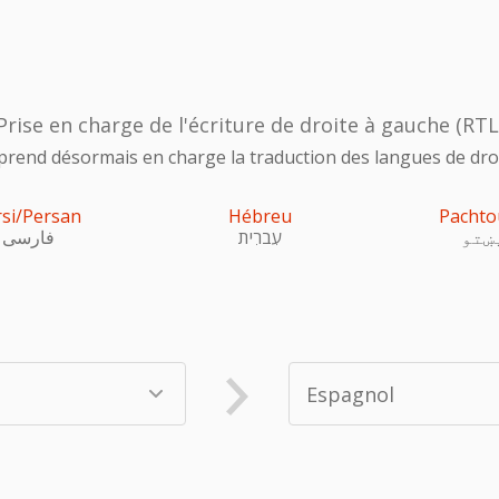
Prise en charge de l'écriture de droite à gauche (RTL
prend désormais en charge la traduction des langues de droi
rsi/Persan
Hébreu
Pachto
ښتو
עִברִית
فارسی