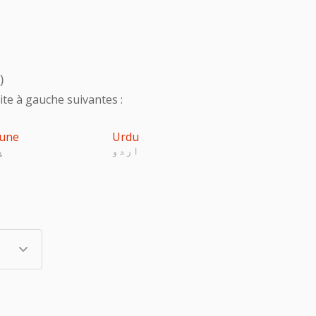
)
te à gauche suivantes :
une
Urdu
اردو
پ