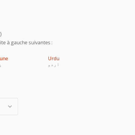
)
te à gauche suivantes :
une
Urdu
اردو
پ