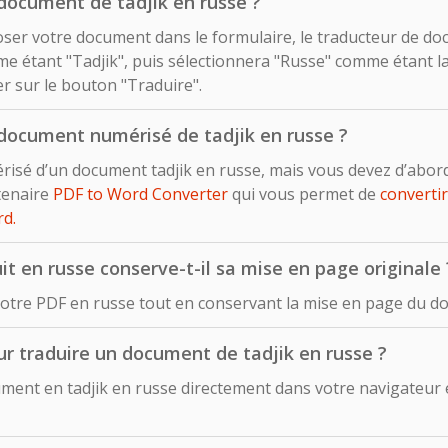
document de tadjik en russe ?
déposer votre document dans le formulaire, le traducteur de d
 étant "Tadjik", puis sélectionnera "Russe" comme étant la
uer sur le bouton "Traduire".
document numérisé de tadjik en russe ?
risé d’un document tadjik en russe, mais vous devez d’abor
rtenaire
PDF to Word Converter
qui vous permet de
converti
d.
t en russe conserve-t-il sa mise en page originale 
otre PDF en russe tout en conservant la mise en page du doc
pour traduire un document de tadjik en russe ?
ent en tadjik en russe directement dans votre navigateur en 