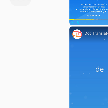
Play
Unmute
Doc Translat