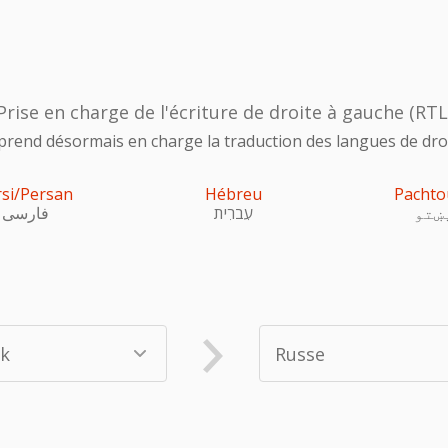
Prise en charge de l'écriture de droite à gauche (RTL
prend désormais en charge la traduction des langues de droi
rsi/Persan
Hébreu
Pachto
ښتو
עִברִית
فارسی