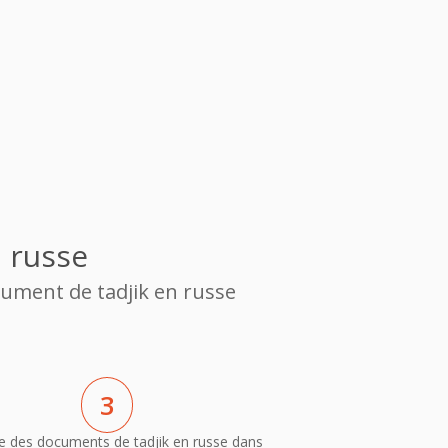
 russe
cument de tadjik en russe
3
e des documents de tadjik en russe dans