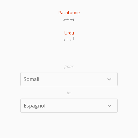
Pachtoune
پښتو
Urdu
اردو