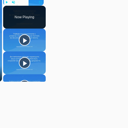
Play
Unmute
Fullscreen
Now Playing