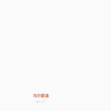
：
乌尔都语
اردو