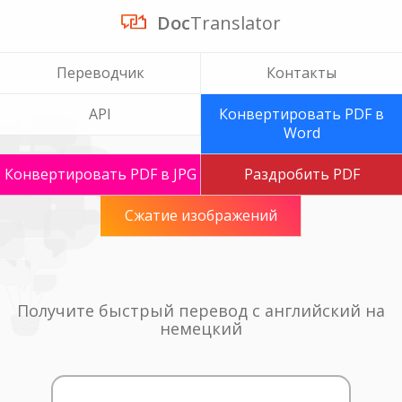
Doc
Translator
Переводчик
Контакты
API
Конвертировать PDF в
Word
Конвертировать PDF в JPG
Раздробить PDF
Сжатие изображений
Получите быстрый перевод с английский на
немецкий