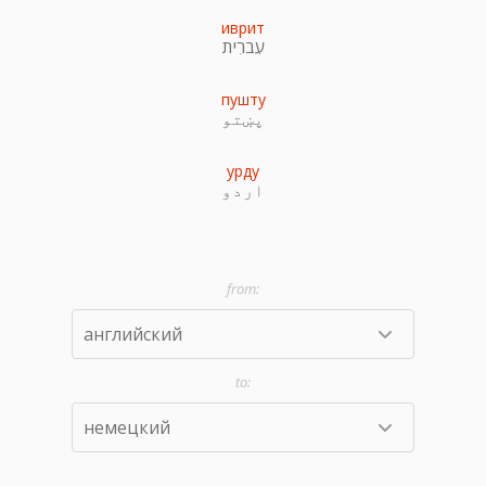
иврит
עִברִית
пушту
پښتو
урду
اردو