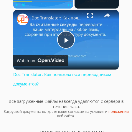
×
Play
Unmute
Fullscreen
Doc Translator: Как пользоваться переводчиком документов?
Play
Watch on
Video
Doc Translator: Как пользоваться переводчиком
документов?
Все загруженные файлы навсегда удаляются с сервера в
течение часа.
Загрузкой документа вы даете ваше согласие на условия и
положения
веб сайта.