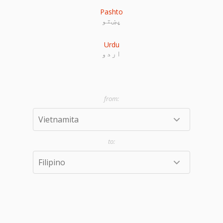
Pashto
پښتو
Urdu
اردو