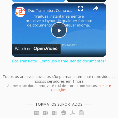
×
Play
Unmute
Fullscreen
Doc Translator: Como uso o tradutor de documentos?
Play
Watch on
Video
Doc Translator: Como uso o tradutor de documentos?
Todos os arquivos enviados são permanentemente removidos de
nossos servidores em 1 hora.
Ao enviar um documento, você está de acordo com nossos
termos e
condições
.
FORMATOS SUPORTADOS