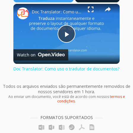
×
Play
Unmute
Fullscreen
Doc Translator: Como uso o tradutor de documentos?
Play
Watch on
Video
Doc Translator: Como uso o tradutor de documentos?
Todos os arquivos enviados são permanentemente removidos de
nossos servidores em 1 hora.
Ao enviar um documento, você está de acordo com nossos
termos e
condições
.
FORMATOS SUPORTADOS