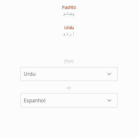
Pashto
پښتو
Urdu
اردو