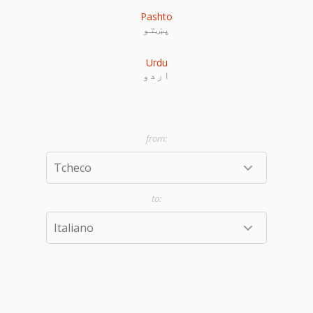
Pashto
پښتو
Urdu
اردو