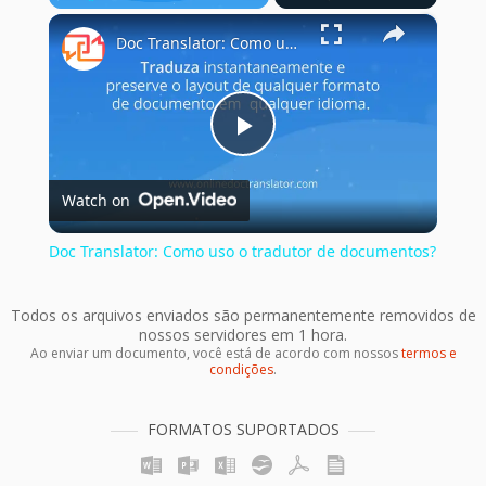
×
Play
Unmute
Fullscreen
Doc Translator: Como uso o tradutor de documentos?
Play
Watch on
Video
Doc Translator: Como uso o tradutor de documentos?
Todos os arquivos enviados são permanentemente removidos de
nossos servidores em 1 hora.
Ao enviar um documento, você está de acordo com nossos
termos e
condições
.
FORMATOS SUPORTADOS