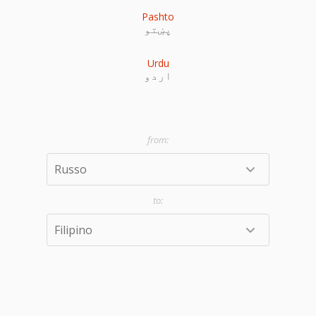
Pashto
پښتو
Urdu
اردو