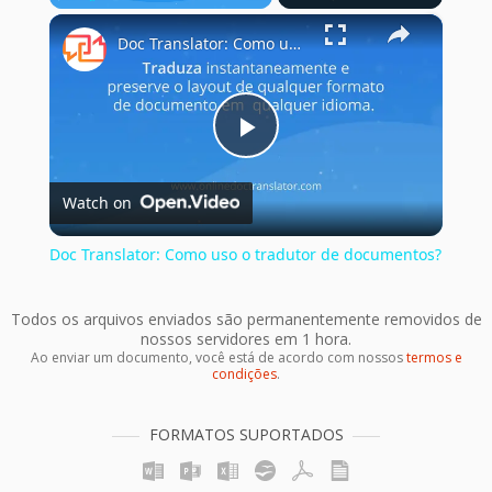
×
Play
Unmute
Fullscreen
Doc Translator: Como uso o tradutor de documentos?
Play
Watch on
Video
Doc Translator: Como uso o tradutor de documentos?
Todos os arquivos enviados são permanentemente removidos de
nossos servidores em 1 hora.
Ao enviar um documento, você está de acordo com nossos
termos e
condições
.
FORMATOS SUPORTADOS