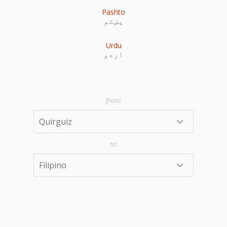
Pashto
پښتو
Urdu
اردو