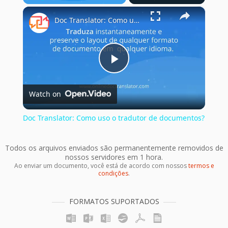
×
Play
Unmute
Fullscreen
Doc Translator: Como uso o tradutor de documentos?
Play
Watch on
Video
Doc Translator: Como uso o tradutor de documentos?
Todos os arquivos enviados são permanentemente removidos de
nossos servidores em 1 hora.
Ao enviar um documento, você está de acordo com nossos
termos e
condições
.
FORMATOS SUPORTADOS