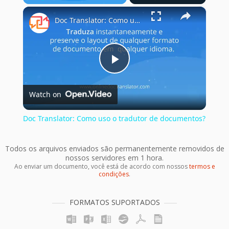
×
Play
Unmute
Fullscreen
Doc Translator: Como uso o tradutor de documentos?
Play
Watch on
Video
Doc Translator: Como uso o tradutor de documentos?
Todos os arquivos enviados são permanentemente removidos de
nossos servidores em 1 hora.
Ao enviar um documento, você está de acordo com nossos
termos e
condições
.
FORMATOS SUPORTADOS