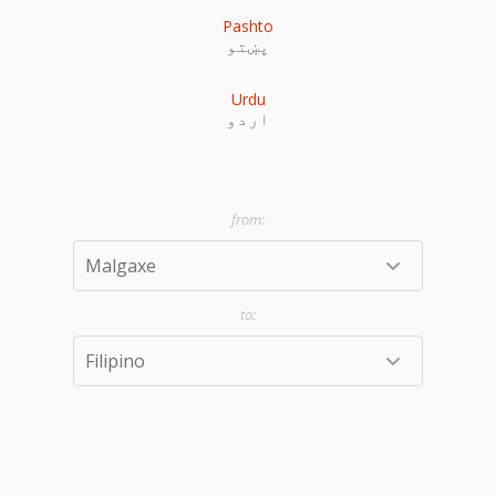
Pashto
پښتو
Urdu
اردو