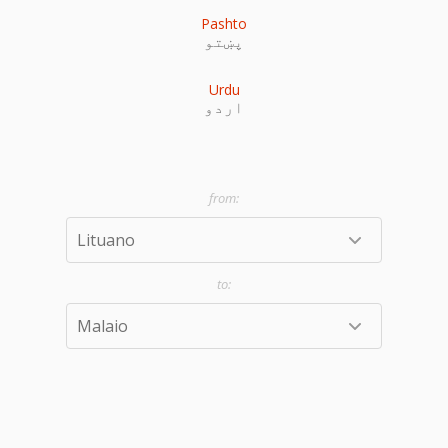
Pashto
پښتو
Urdu
اردو