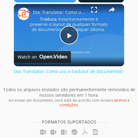
×
Play
Unmute
Fullscreen
Doc Translator: Como uso o tradutor de documentos?
Play
Watch on
Video
Doc Translator: Como uso o tradutor de documentos?
Todos os arquivos enviados são permanentemente removidos de
nossos servidores em 1 hora.
Ao enviar um documento, você está de acordo com nossos
termos e
condições
.
FORMATOS SUPORTADOS