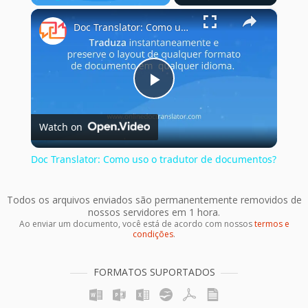
×
Play
Unmute
Fullscreen
Doc Translator: Como uso o tradutor de documentos?
Play
Watch on
Video
Doc Translator: Como uso o tradutor de documentos?
Todos os arquivos enviados são permanentemente removidos de
nossos servidores em 1 hora.
Ao enviar um documento, você está de acordo com nossos
termos e
condições
.
FORMATOS SUPORTADOS