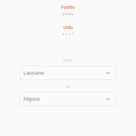
Pashto
پښتو
Urdu
اردو