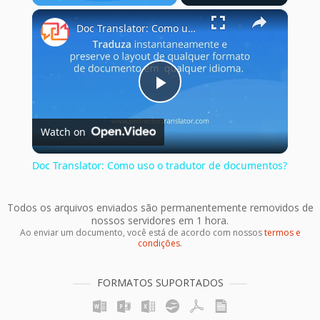
×
Play
Unmute
Fullscreen
Doc Translator: Como uso o tradutor de documentos?
Play
Watch on
Video
Doc Translator: Como uso o tradutor de documentos?
Todos os arquivos enviados são permanentemente removidos de
nossos servidores em 1 hora.
Ao enviar um documento, você está de acordo com nossos
termos e
condições
.
FORMATOS SUPORTADOS