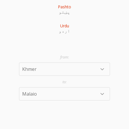
Pashto
پښتو
Urdu
اردو