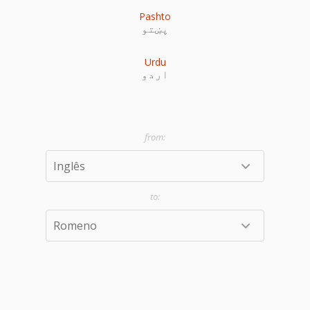
Pashto
پښتو
Urdu
اردو