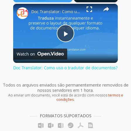
×
Play
Unmute
Fullscreen
Doc Translator: Como uso o tradutor de documentos?
Play
Watch on
Video
Doc Translator: Como uso o tradutor de documentos?
Todos os arquivos enviados são permanentemente removidos de
nossos servidores em 1 hora.
Ao enviar um documento, você está de acordo com nossos
termos e
condições
.
FORMATOS SUPORTADOS