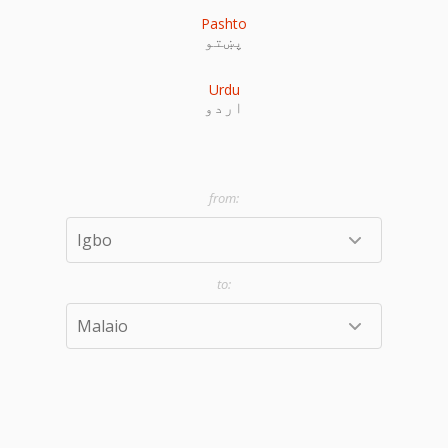
Pashto
پښتو
Urdu
اردو