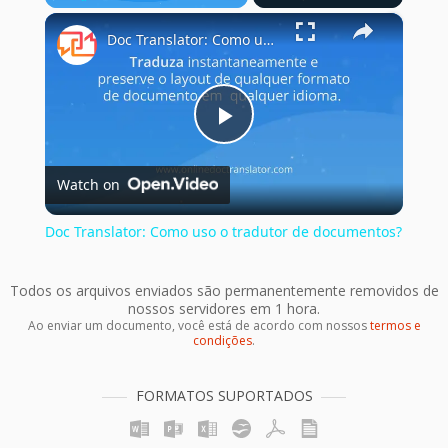
×
Play
Unmute
Fullscreen
Doc Translator: Como uso o tradutor de documentos?
Play
Watch on
Video
Doc Translator: Como uso o tradutor de documentos?
Todos os arquivos enviados são permanentemente removidos de
nossos servidores em 1 hora.
Ao enviar um documento, você está de acordo com nossos
termos e
condições
.
FORMATOS SUPORTADOS