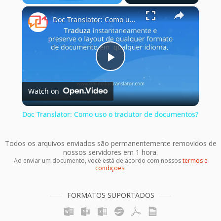
×
Play
Unmute
Fullscreen
Doc Translator: Como uso o tradutor de documentos?
Play
Watch on
Video
Doc Translator: Como uso o tradutor de documentos?
Todos os arquivos enviados são permanentemente removidos de
nossos servidores em 1 hora.
Ao enviar um documento, você está de acordo com nossos
termos e
condições
.
FORMATOS SUPORTADOS