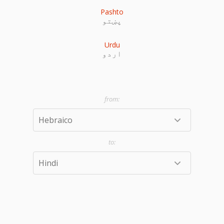
Pashto
پښتو
Urdu
اردو