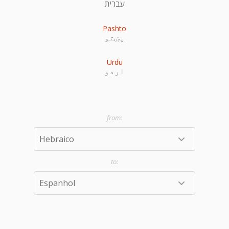
עִברִית
Pashto
پښتو
Urdu
اردو