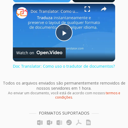
×
Play
Unmute
Fullscreen
Doc Translator: Como uso o tradutor de documentos?
Play
Watch on
Video
Doc Translator: Como uso o tradutor de documentos?
Todos os arquivos enviados são permanentemente removidos de
nossos servidores em 1 hora.
Ao enviar um documento, você está de acordo com nossos
termos e
condições
.
FORMATOS SUPORTADOS