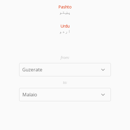
Pashto
پښتو
Urdu
اردو