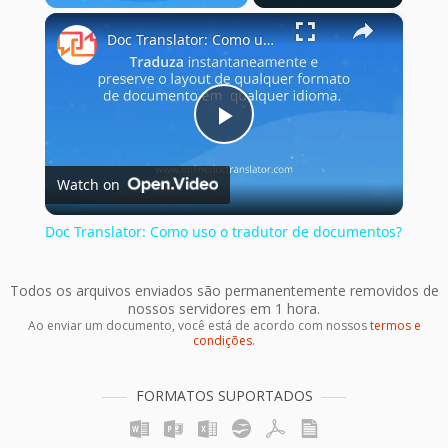
×
Play
Unmute
Fullscreen
Doc Translator: Como uso o tradutor de documentos?
Play
Watch on
Video
Doc Translator: Como uso o tradutor de documentos?
Todos os arquivos enviados são permanentemente removidos de
nossos servidores em 1 hora.
Ao enviar um documento, você está de acordo com nossos
termos e
condições
.
FORMATOS SUPORTADOS