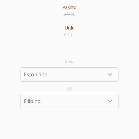
Pashto
پښتو
Urdu
اردو