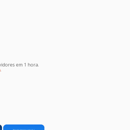
idores em 1 hora.
s
.
×
×