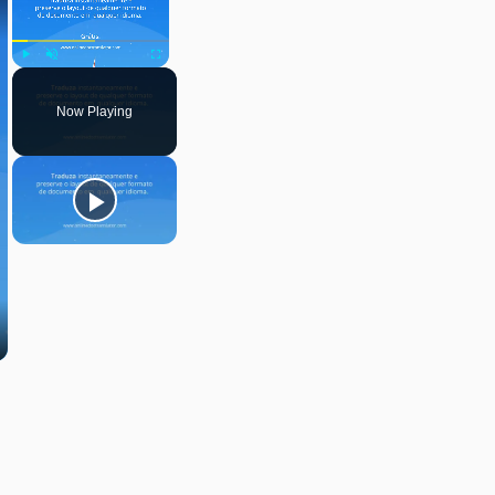
Play
Unmute
Fullscreen
Now Playing