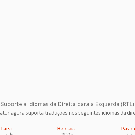
Suporte a Idiomas da Direita para a Esquerda (RTL)
ator agora suporta traduções nos seguintes idiomas da dire
Farsi
Hebraico
Pasht
ښتو
עִברִית
فارسی