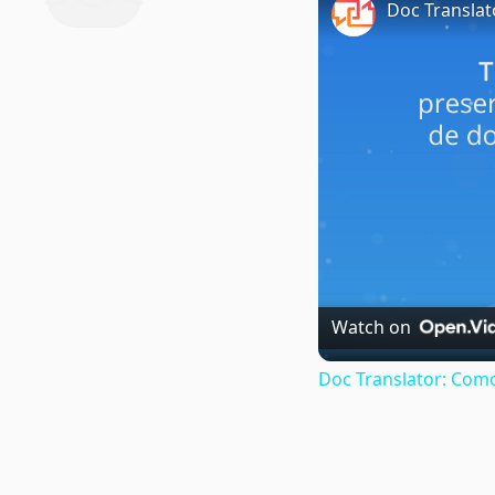
Doc Transla
Watch on
Doc Translator: Com