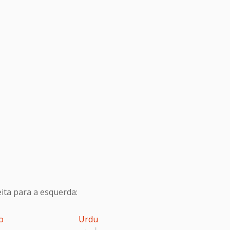
ita para a esquerda:
o
Urdu
اردو
پ