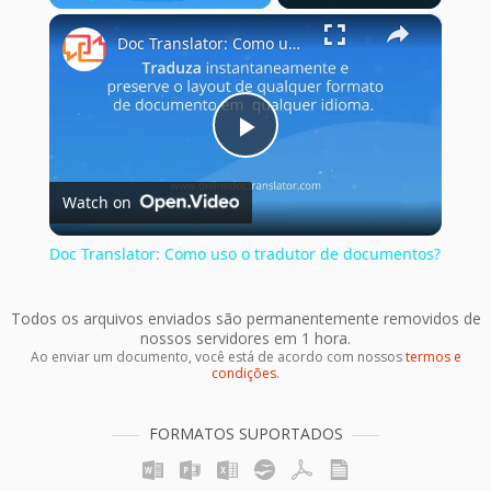
×
Play
Unmute
Fullscreen
Doc Translator: Como uso o tradutor de documentos?
Play
Watch on
Video
Doc Translator: Como uso o tradutor de documentos?
Todos os arquivos enviados são permanentemente removidos de
nossos servidores em 1 hora.
Ao enviar um documento, você está de acordo com nossos
termos e
condições
.
FORMATOS SUPORTADOS