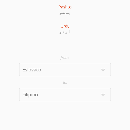
Pashto
پښتو
Urdu
اردو