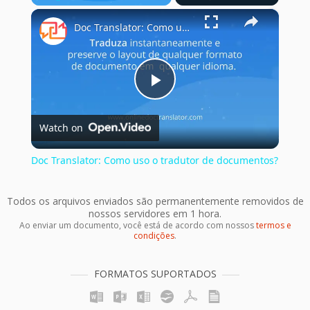
×
Play
Unmute
Fullscreen
Doc Translator: Como uso o tradutor de documentos?
Play
Watch on
Video
Doc Translator: Como uso o tradutor de documentos?
Todos os arquivos enviados são permanentemente removidos de
nossos servidores em 1 hora.
Ao enviar um documento, você está de acordo com nossos
termos e
condições
.
FORMATOS SUPORTADOS