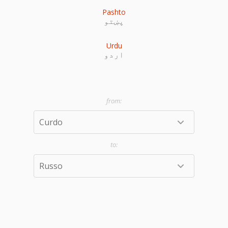
Pashto
پښتو
Urdu
اردو