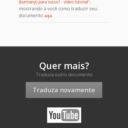
,
(kurmanji) para russo? - vídeo tutorial"
mostrando a você como traduzir seu
documento
.
aqui
Quer mais?
Traduza outro documento
Traduza novamente