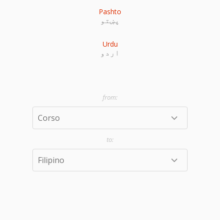
Pashto
پښتو
Urdu
اردو