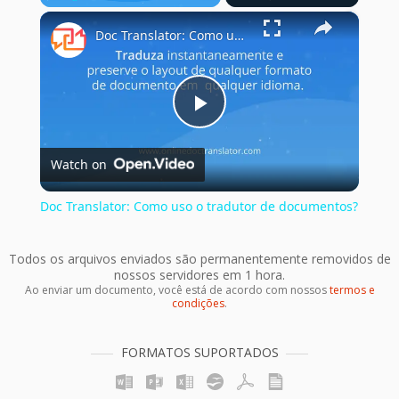
×
Play
Unmute
Fullscreen
Doc Translator: Como uso o tradutor de documentos?
Play
Watch on
Video
Doc Translator: Como uso o tradutor de documentos?
Todos os arquivos enviados são permanentemente removidos de
nossos servidores em 1 hora.
Ao enviar um documento, você está de acordo com nossos
termos e
condições
.
FORMATOS SUPORTADOS