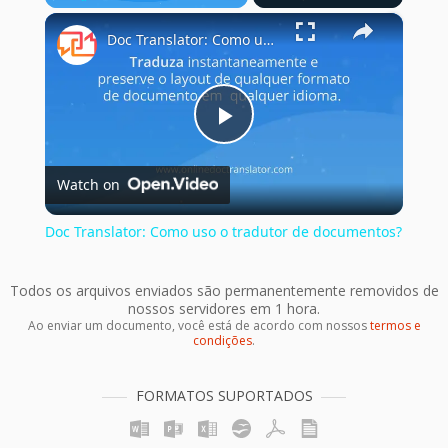
×
Play
Unmute
Fullscreen
Doc Translator: Como uso o tradutor de documentos?
Play
Watch on
Video
Doc Translator: Como uso o tradutor de documentos?
Todos os arquivos enviados são permanentemente removidos de
nossos servidores em 1 hora.
Ao enviar um documento, você está de acordo com nossos
termos e
condições
.
FORMATOS SUPORTADOS