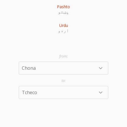
Pashto
پښتو
Urdu
اردو