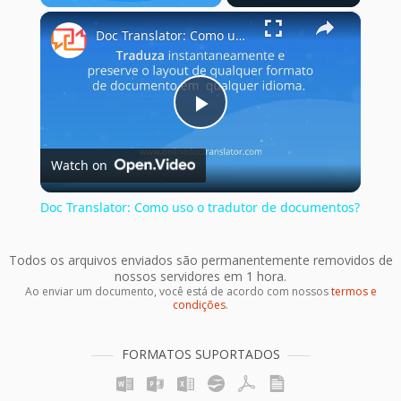
×
Play
Unmute
Fullscreen
Doc Translator: Como uso o tradutor de documentos?
Play
Watch on
Video
Doc Translator: Como uso o tradutor de documentos?
Todos os arquivos enviados são permanentemente removidos de
nossos servidores em 1 hora.
Ao enviar um documento, você está de acordo com nossos
termos e
condições
.
FORMATOS SUPORTADOS