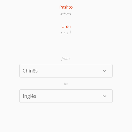
Pashto
پښتو
Urdu
اردو