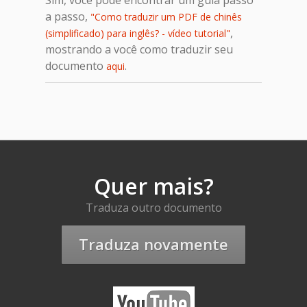
a passo,
"Como traduzir um PDF de chinês
,
(simplificado) para inglês? - vídeo tutorial"
mostrando a você como traduzir seu
documento
.
aqui
Quer mais?
Traduza outro documento
Traduza novamente