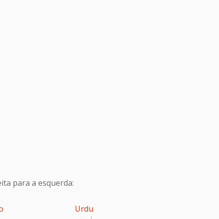
ita para a esquerda:
o
Urdu
اردو
پ