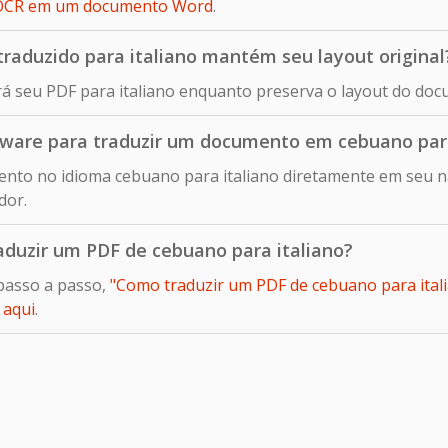
ia OCR em um documento Word
.
aduzido para italiano mantém seu layout original
rá seu PDF para italiano enquanto preserva o layout do doc
ftware para traduzir um documento em cebuano para
nto no idioma cebuano para italiano diretamente em seu n
dor.
aduzir um PDF de cebuano para italiano?
passo a passo,
"Como traduzir um PDF de cebuano para italia
o
aqui
.