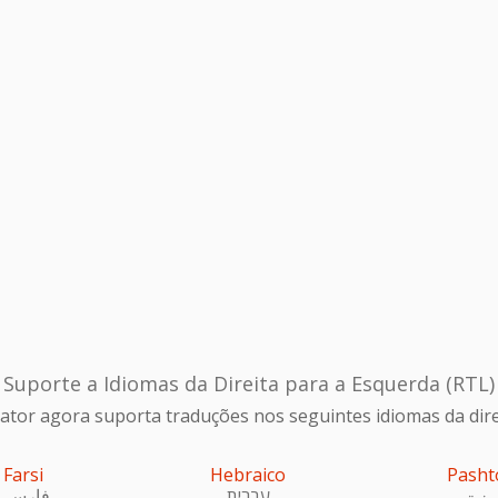
Suporte a Idiomas da Direita para a Esquerda (RTL)
ator agora suporta traduções nos seguintes idiomas da dire
Farsi
Hebraico
Pasht
ښتو
עִברִית
فارسی