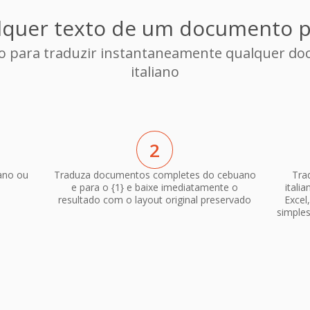
lquer texto de um documento pa
to para traduzir instantaneamente qualquer d
italiano
2
ano ou
Traduza documentos completes do cebuano
Tra
e para o {1} e baixe imediatamente o
itali
resultado com o layout original preservado
Excel
simple