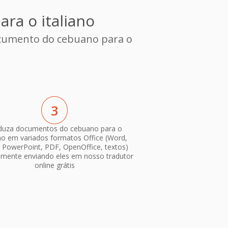
ra o italiano
ocumento do cebuano para o
3
duza documentos do cebuano para o
ano em variados formatos Office (Word,
, PowerPoint, PDF, OpenOffice, textos)
smente enviando eles em nosso tradutor
online grátis