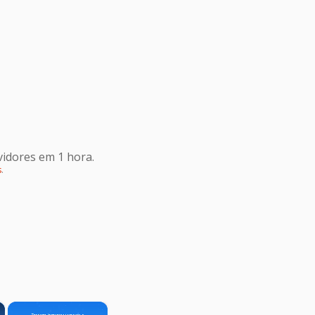
idores em 1 hora.
s
.
×
×