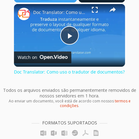
×
Play
Unmute
Fullscreen
Doc Translator: Como uso o tradutor de documentos?
Play
Watch on
Video
Doc Translator: Como uso o tradutor de documentos?
Todos os arquivos enviados são permanentemente removidos de
nossos servidores em 1 hora.
Ao enviar um documento, você está de acordo com nossos
termos e
condições
.
FORMATOS SUPORTADOS