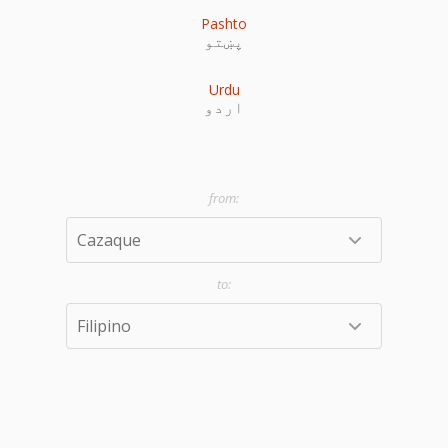
Pashto
پښتو
Urdu
اردو