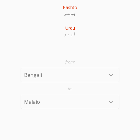
Pashto
پښتو
Urdu
اردو