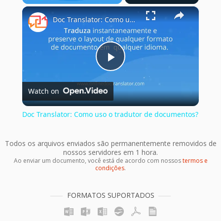
×
Play
Unmute
Fullscreen
Doc Translator: Como uso o tradutor de documentos?
Play
Watch on
Video
Doc Translator: Como uso o tradutor de documentos?
Todos os arquivos enviados são permanentemente removidos de
nossos servidores em 1 hora.
Ao enviar um documento, você está de acordo com nossos
termos e
condições
.
FORMATOS SUPORTADOS