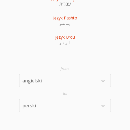
עִברִית
Język Pashto
پښتو
Język Urdu
اردو