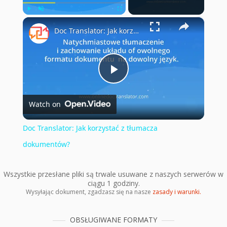
×
Play
Unmute
Fullscreen
Doc Translator: Jak korzystać z tłumacza dokumentów?
Play
Watch on
Video
Doc Translator: Jak korzystać z tłumacza
dokumentów?
Wszystkie przesłane pliki są trwale usuwane z naszych serwerów w
ciągu 1 godziny.
Wysyłając dokument, zgadzasz się na nasze
zasady i warunki.
OBSŁUGIWANE FORMATY