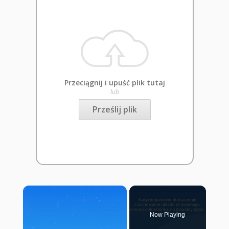
Przeciągnij i upuść plik tutaj
lub
Prześlij plik
×
Now Playing