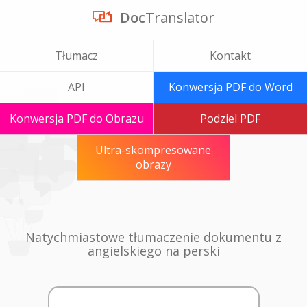
Doc
Translator
Tłumacz
Kontakt
API
Konwersja PDF do Word
Konwersja PDF do Obrazu
Podziel PDF
Ultra-skompresowane
obrazy
Natychmiastowe tłumaczenie dokumentu z
angielskiego na perski