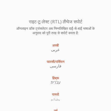
राइट-टू-लेफ्ट (RTL) लैंग्वेज सपोर्ट
ऑनलाइन डॉक ट्रांसलेटर अब निम्नलिखित दाईं-से-बाईं भाषाओं के
अनुवाद को पूरी तरह से सपोर्ट करता है:
अरबी
عربى
फारसी/पर्सियन
فارسی
हिब्रू
עִברִית
पास्तो
پښتو
उर्दू