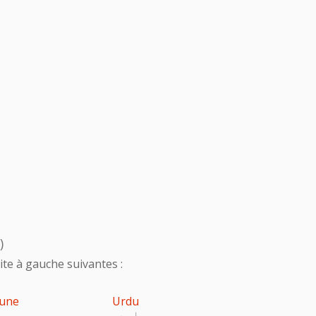
)
te à gauche suivantes :
une
Urdu
اردو
پ