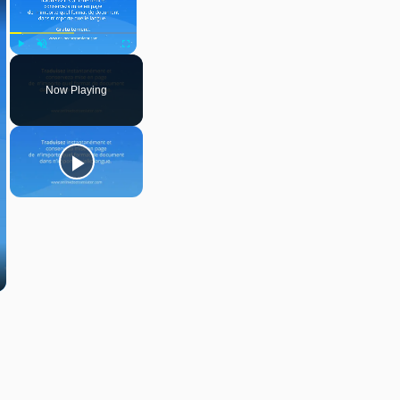
Play
Unmute
Fullscreen
Now Playing