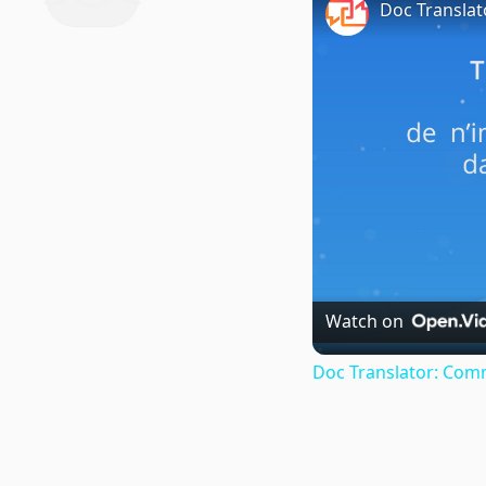
Doc Translat
Watch on
Doc Translator: Comm