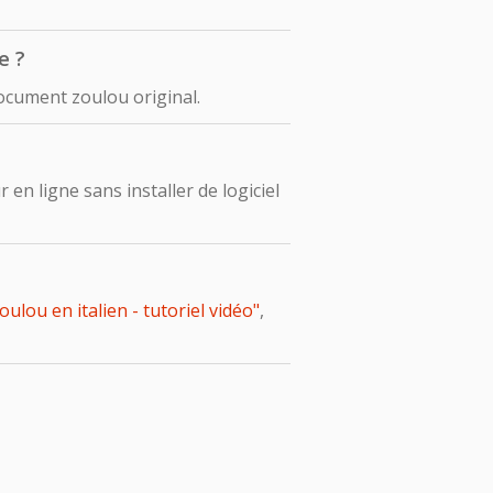
e ?
ocument zoulou original.
n ligne sans installer de logiciel
ou en italien - tutoriel vidéo"
,