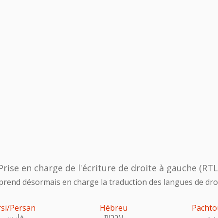
Prise en charge de l'écriture de droite à gauche (RTL
prend désormais en charge la traduction des langues de droi
rsi/Persan
Hébreu
Pachto
ښتو
עִברִית
فارسی